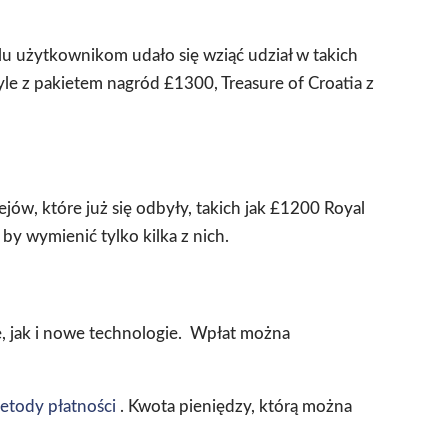
lu użytkownikom udało się wziąć udział w takich
le z pakietem nagród £1300, Treasure of Croatia z
ów, które już się odbyły, takich jak £1200 Royal
 wymienić tylko kilka z nich.
, jak i nowe technologie. Wpłat można
etody płatności
. Kwota pieniędzy, którą można