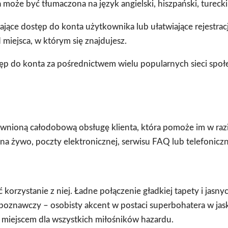
może być tłumaczona na język angielski, hiszpański, turecki, 
iające dostęp do konta użytkownika lub ułatwiające rejestrac
miejsca, w którym się znajdujesz.
ęp do konta za pośrednictwem wielu popularnych sieci społec
nioną całodobową obsługę klienta, która pomoże im w razie
 żywo, poczty elektronicznej, serwisu FAQ lub telefoniczn
 korzystanie z niej. Ładne połączenie gładkiej tapety i jasn
zpoznawczy – osobisty akcent w postaci superbohatera w j
m miejscem dla wszystkich miłośników hazardu.