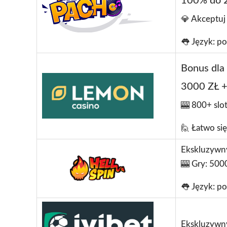
100% do 
💎 Akceptuj
👅 Język: po
Bonus dla
3000 ZŁ
🎰 800+ slot
🙋 Łatwo się
Ekskluzywn
🎰 Gry: 500
👅 Język: po
Ekskluzywn