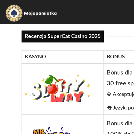
Recenzja SuperCat Casino 2025
KASYNO
BONUS
Bonus dla
30 free sp
💎 Akceptuj
👅 Język: po
Bonus dla