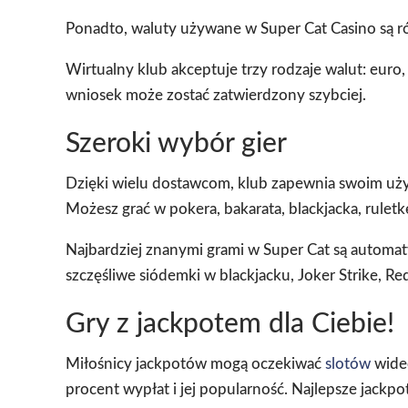
Ponadto, waluty używane w Super Cat Casino są 
Wirtualny klub akceptuje trzy rodzaje walut: euro,
wniosek może zostać zatwierdzony szybciej.
Szeroki wybór gier
Dzięki wielu dostawcom, klub zapewnia swoim użyt
Możesz grać w pokera, bakarata, blackjacka, ruletk
Najbardziej znanymi grami w Super Cat są automaty 
szczęśliwe siódemki w blackjacku, Joker Strike, R
Gry z jackpotem dla Ciebie!
Miłośnicy jackpotów mogą oczekiwać
slotów
wide
procent wypłat i jej popularność. Najlepsze jackp