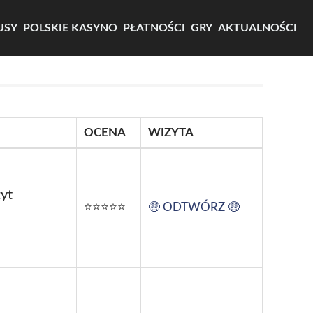
USY
POLSKIE KASYNO
PŁATNOŚCI
GRY
AKTUALNOŚCI
OCENA
WIZYTA
yt
⭐⭐⭐⭐⭐
🤑 ODTWÓRZ 🤑