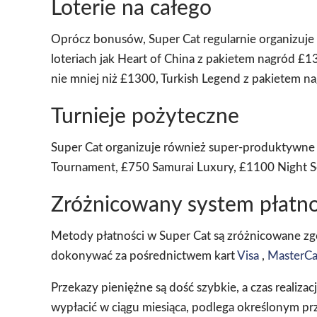
Loterie na całego
Oprócz bonusów, Super Cat regularnie organizuje 
loteriach jak Heart of China z pakietem nagród £
nie mniej niż £1300, Turkish Legend z pakietem na
Turnieje pożyteczne
Super Cat organizuje również super-produktywne tu
Tournament, £750 Samurai Luxury, £1100 Night Se
Zróżnicowany system płatno
Metody płatności w Super Cat są zróżnicowane zg
dokonywać za pośrednictwem kart
Visa
,
MasterC
Przekazy pieniężne są dość szybkie, a czas realiza
wypłacić w ciągu miesiąca, podlega określonym p