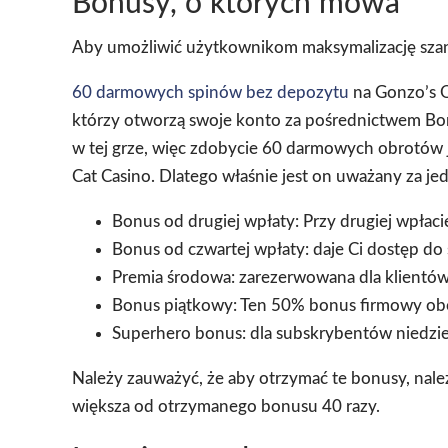
Bonusy, o których mowa
Aby umożliwić użytkownikom maksymalizację szans
60 darmowych spinów bez depozytu
na Gonzo’s Q
którzy otworzą swoje konto za pośrednictwem Bonus
w tej grze, więc zdobycie 60 darmowych obrotów je
Cat Casino. Dlatego właśnie jest on uważany za je
Bonus od drugiej wpłaty: Przy drugiej wpła
Bonus od czwartej wpłaty: daje Ci dostęp d
Premia środowa: zarezerwowana dla klientó
Bonus piątkowy: Ten 50% bonus firmowy obow
Superhero bonus: dla subskrybentów niedzi
Należy zauważyć, że aby otrzymać te bonusy, należ
większa od otrzymanego bonusu 40 razy.