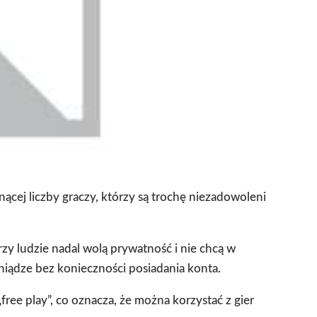
ej liczby graczy, którzy są trochę niezadowoleni
y ludzie nadal wolą prywatność i nie chcą w
iądze bez konieczności posiadania konta.
free play”, co oznacza, że można korzystać z gier