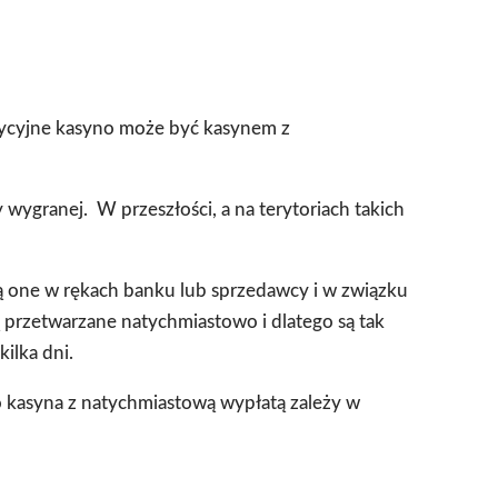
adycyjne kasyno może być kasynem z
 wygranej. W przeszłości, a na terytoriach takich
ą one w rękach banku lub sprzedawcy i w związku
ą przetwarzane natychmiastowo i dlatego są tak
ilka dni.
o kasyna z natychmiastową wypłatą zależy w