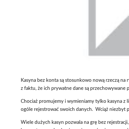
Kasyna bez konta są stosunkowo nową rzeczą na r
z faktu, że ich prywatne dane są przechowywane 
Chociaż promujemy i wymieniamy tylko kasyna z l
ogóle rejestrować swoich danych. Wciąż niezbyt 
Wiele dużych kasyn pozwala na grę bez rejestracji,