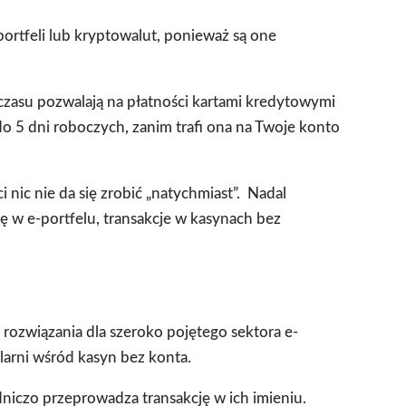
portfeli lub kryptowalut, ponieważ są one
czasu pozwalają na płatności kartami kredytowymi
o 5 dni roboczych, zanim trafi ona na Twoje konto
 nic nie da się zrobić „natychmiast”. Nadal
ę w e-portfelu, transakcje w kasynach bez
 rozwiązania dla szeroko pojętego sektora e-
ularni wśród kasyn bez konta.
niczo przeprowadza transakcję w ich imieniu.