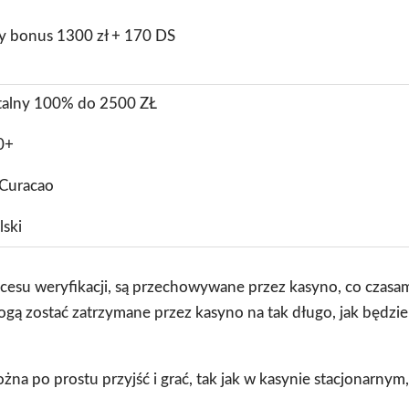
y bonus
1300 zł
+
170 DS
italny 100% do
2500 ZŁ
0+
 Curacao
lski
esu weryfikacji, są przechowywane przez kasyno, co czasami 
ą zostać zatrzymane przez kasyno na tak długo, jak będzie
żna po prostu przyjść i grać, tak jak w kasynie stacjonarnym