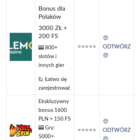
Bonus dla
Polaków
3000 ZŁ
+
200 FS
🤑
⭐⭐⭐⭐⭐
ODTWÓRZ
🎰 800+
🤑
slotów i
innych gier
🙋 Łatwo się
zarejestrować
Ekskluzywny
bonus
1600
PLN
+
150 FS
🤑
🎰 Gry:
⭐⭐⭐⭐⭐
ODTWÓRZ
5000+
🤑