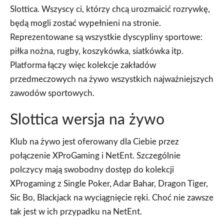
Slottica. Wszyscy ci, którzy chcą urozmaicić rozrywkę,
będą mogli zostać wypełnieni na stronie.
Reprezentowane są wszystkie dyscypliny sportowe:
piłka nożna, rugby, koszykówka, siatkówka itp.
Platforma łączy więc kolekcje zakładów
przedmeczowych na żywo wszystkich najważniejszych
zawodów sportowych.
Slottica wersja na żywo
Klub na żywo jest oferowany dla Ciebie przez
połączenie XProGaming i NetEnt. Szczególnie
polczycy mają swobodny dostęp do kolekcji
XProgaming z Single Poker, Adar Bahar, Dragon Tiger,
Sic Bo, Blackjack na wyciągnięcie ręki. Choć nie zawsze
tak jest w ich przypadku na NetEnt.