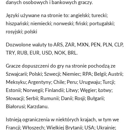
danych osobowych i bankowych graczy.
Języki używane na stronie to: angielski; turecki;
hiszpański; niemiecki; norweski; fiński; portugalski;
rosyjski; polski
Dozwolone waluty to ARS, ZAR, MXN, PEN, PLN, CLP,
TRY, RUB, EUR, USD, NOK, BRL.
Gracze dopuszczeni do gry na stronie pochodzą ze
Szwajcarii; Polski; Szwecji; Niemiec; RPA; Belgii; Austrii;
Meksyku; Argentyny; Chile; Peru; Urugwaju; Turcji;
Estonii; Norwegii; Finlandii; Litwy; Węgier; Łotwy;
Słowacji; Serbii; Rumunii; Danii; Rosji; Bułgarii;
Białorusi; Karzdanu.
Istnieją ograniczenia w niektórych krajach, w tym we
Francji; Włoszech; Wielkiej Brytanii; USA; Ukrainie;