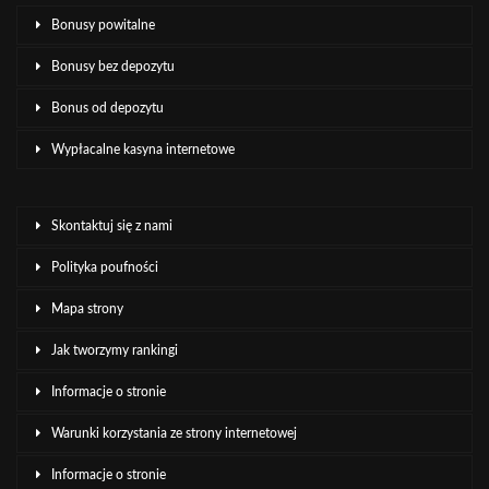
Bonusy powitalne
Bonusy bez depozytu
Bonus od depozytu
Wypłacalne kasyna internetowe
Skontaktuj się z nami
Polityka poufności
Mapa strony
Jak tworzymy rankingi
Informacje o stronie
Warunki korzystania ze strony internetowej
Informacje o stronie