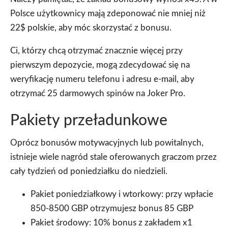
Polsce użytkownicy mają zdeponować nie mniej niż
22$ polskie, aby móc skorzystać z bonusu.
Ci, którzy chcą otrzymać znacznie więcej przy
pierwszym depozycie, mogą zdecydować się na
weryfikację numeru telefonu i adresu e-mail, aby
otrzymać 25 darmowych spinów na Joker Pro.
Pakiety przeładunkowe
Oprócz bonusów motywacyjnych lub powitalnych,
istnieje wiele nagród stale oferowanych graczom przez
cały tydzień od poniedziałku do niedzieli.
Pakiet poniedziałkowy i wtorkowy: przy wpłacie
850-8500 GBP otrzymujesz bonus 85 GBP
Pakiet środowy: 10% bonus z zakładem x1