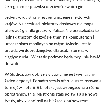
ukończyły 18 lat. Strona przez lata wyróżniała się tym,
że regularnie sprawdza uczciwość swoich gier.
Jedyną wadą strony jest ograniczenie niektórych
krajów. Na przykład, niektórzy dostawcy nie mogą
oferować gier dla graczy w Polsce. Nie przeszkadza to
jednak graczom cieszyć się grami na komputerach i
urządzeniach mobilnych na całym świecie. Jest to
prawdziwe dobrodziejstwo dla osób, które są w
ciągłym ruchu. W czasie podróży będą mogli się bawić
do woli.
W Slottica, aby dobrze się bawić nie jest wymagany
żaden depozyt. Ponadto serwis oferuje stałe losowania
turniejów i loterii. Biblioteka jest wzbogacona o różne
oprogramowanie. Na stronie stale pojawiają się nowe
tytuły, aby klienci byli na bieżąco z najnowszymi