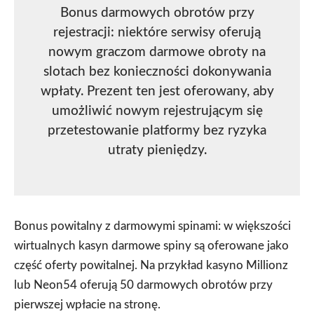
Bonus darmowych obrotów przy
rejestracji: niektóre serwisy oferują
nowym graczom darmowe obroty na
slotach bez konieczności dokonywania
wpłaty. Prezent ten jest oferowany, aby
umożliwić nowym rejestrującym się
przetestowanie platformy bez ryzyka
utraty pieniędzy.
Bonus powitalny z darmowymi spinami: w większości
wirtualnych kasyn darmowe spiny są oferowane jako
część oferty powitalnej. Na przykład kasyno Millionz
lub Neon54 oferują 50 darmowych obrotów przy
pierwszej wpłacie na stronę.