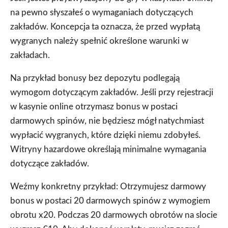
na pewno słyszałeś o wymaganiach dotyczących
zakładów. Koncepcja ta oznacza, że przed wypłatą
wygranych należy spełnić określone warunki w
zakładach.
Na przykład bonusy bez depozytu podlegają
wymogom dotyczącym zakładów. Jeśli przy rejestracji
w kasynie online otrzymasz bonus w postaci
darmowych spinów, nie będziesz mógł natychmiast
wypłacić wygranych, które dzięki niemu zdobyłeś.
Witryny hazardowe określają minimalne wymagania
dotyczące zakładów.
Weźmy konkretny przykład: Otrzymujesz darmowy
bonus w postaci 20 darmowych spinów z wymogiem
obrotu x20. Podczas 20 darmowych obrotów na slocie