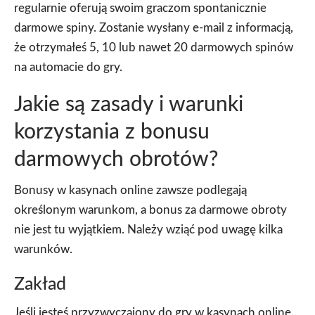
regularnie oferują swoim graczom spontanicznie
darmowe spiny. Zostanie wysłany e-mail z informacją,
że otrzymałeś 5, 10 lub nawet 20 darmowych spinów
na automacie do gry.
Jakie są zasady i warunki
korzystania z bonusu
darmowych obrotów?
Bonusy w kasynach online zawsze podlegają
określonym warunkom, a bonus za darmowe obroty
nie jest tu wyjątkiem. Należy wziąć pod uwagę kilka
warunków.
Zakład
Jeśli jesteś przyzwyczajony do gry w kasynach online,