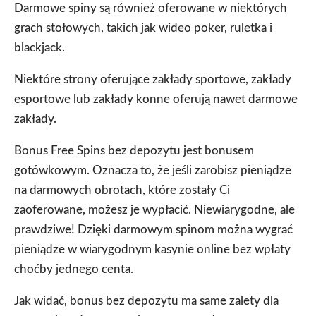
Darmowe spiny są również oferowane w niektórych
grach stołowych, takich jak wideo poker, ruletka i
blackjack.
Niektóre strony oferujące zakłady sportowe, zakłady
esportowe lub zakłady konne oferują nawet darmowe
zakłady.
Bonus Free Spins bez depozytu jest bonusem
gotówkowym. Oznacza to, że jeśli zarobisz pieniądze
na darmowych obrotach, które zostały Ci
zaoferowane, możesz je wypłacić. Niewiarygodne, ale
prawdziwe! Dzięki darmowym spinom można wygrać
pieniądze w wiarygodnym kasynie online bez wpłaty
choćby jednego centa.
Jak widać, bonus bez depozytu ma same zalety dla