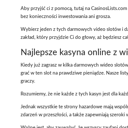
Aby przyjść ci z pomocą, tutaj na CasinosLists.
bez konieczności inwestowania ani grosza.
Wybierz jeden z tych darmowych video slotów i da
zakład, który przyjdzie Ci do głowy, aż będziesz ca
Najlepsze kasyna online z 
Kiedy już zagrasz w kilka darmowych wideo slotów i
grać w ten slot na prawdziwe pieniądze. Nasze lis
graczy.
Rozumiemy, że nie każde z tych kasyn jest dla każd
Jednak wszystkie te strony hazardowe mają wspóln
zdarzeń w przeszłości, a także zapewniają szer
Ważne jest, aby zauważyć, że wszyscy zaufani dos