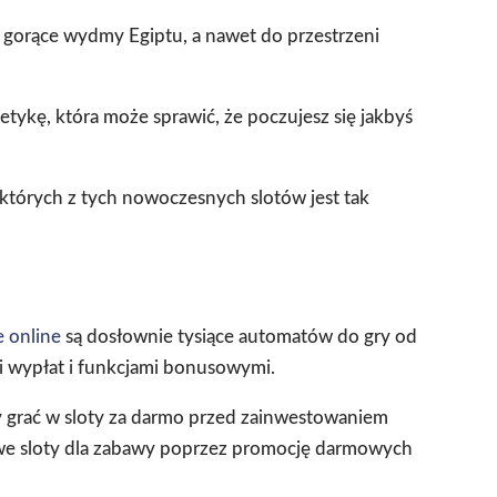
o gorące wydmy Egiptu, a nawet do przestrzeni
tetykę, która może sprawić, że poczujesz się jakbyś
których z tych nowoczesnych slotów jest tak
e online
są dosłownie tysiące automatów do gry od
ii wypłat i funkcjami bonusowymi.
by grać w sloty za darmo przed zainwestowaniem
owe sloty dla zabawy poprzez promocję darmowych