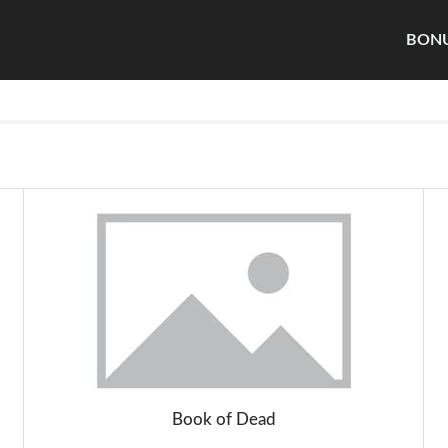
BON
Book of Dead