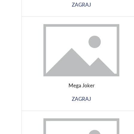
ZAGRAJ
Mega Joker
ZAGRAJ