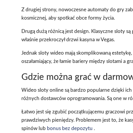
Z drugiej strony, nowoczesne automaty do gry zab
kosmicznej, aby spotkać obce formy życia.
Drugą dużą różnicą jest design. Klasyczne sloty są
właśnie przekroczył drzwi kasyna w Vegas.
Jednak sloty wideo mają skomplikowaną estetykę, 
oszałamiający, że łamie bariery między slotami a gr
Gdzie można grać w darmow
Wideo sloty online są bardzo popularne dzięki ic
różnych dostawców oprogramowania. Są one w różny
Łatwo jest się zgubić początkującemu graczowi prz
prawdziwych pieniędzy. Problemem jest to, że ka
spinów lub
bonus bez depozytu
.