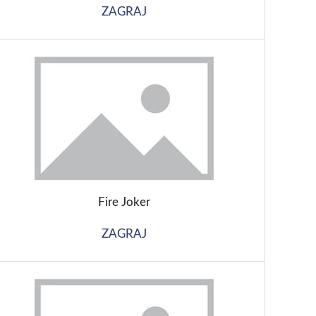
ZAGRAJ
Fire Joker
ZAGRAJ