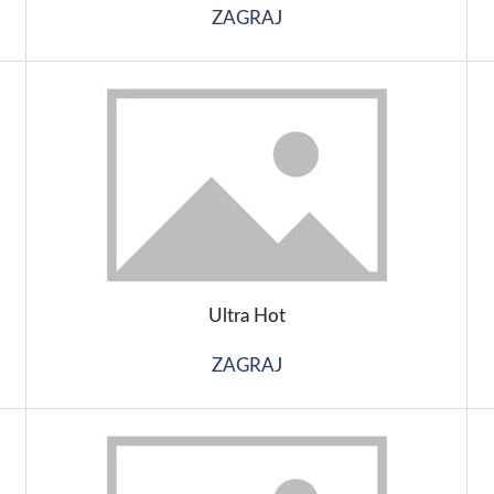
ZAGRAJ
Ultra Hot
ZAGRAJ