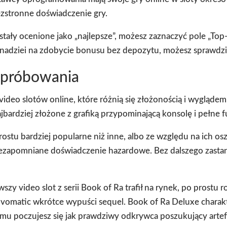
ezstronne doświadczenie gry.
stały ocenione jako „najlepsze”, możesz zaznaczyć pole „Top-Ra
adziei na zdobycie bonusu bez depozytu, możesz sprawdzi
ypróbowania
cy video slotów online, które różnią się złożonością i wygląd
jbardziej złożone z grafiką przypominającą konsolę i pełne
 prostu bardziej popularne niż inne, albo ze względu na ich o
ezapomniane doświadczenie hazardowe. Bez dalszego zastanaw
y video slot z serii Book of Ra trafił na rynek, po prostu ro
omatic wkrótce wypuści sequel. Book of Ra Deluxe charakter
u poczujesz się jak prawdziwy odkrywca poszukujący artefa