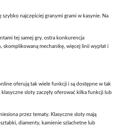
ę szybko najczęściej granymi grami w kasynie. Na
tami tej samej gry, ostra konkurencja
 skomplikowaną mechanikę, więcej linii wypłat i
line oferują tak wiele funkcji i są dostępne w tak
klasyczne sloty zaczęły oferować kilka funkcji lub
iesiona przez tematy. Klasyczne sloty mają
sztabki, diamenty, kamienie szlachetne lub