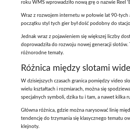
roku WMS wprowadziło nową grę o nazwie Reel 'E
Wraz z rozwojem internetu w połowie lat 90-tych a
początku styl tych gier był dość podobny do stac
Jednak wraz z pojawieniem się większej liczby do
doprowadziła do rozwoju nowej generacji slotów. 
różnorodne tematy.
Różnica między slotami wide
W dzisiejszych czasach granica pomiędzy video slot
wielu kształtach i rozmiarach, można się spodziewa
specjalnych symboli, dzika tu i tam, a nawet kilka 
Główna różnica, gdzie można narysować linię międz
tendencję do trzymania się klasycznego tematu owo
klejnoty.