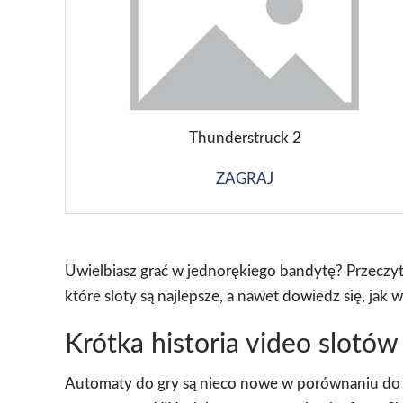
Thunderstruck 2
ZAGRAJ
Uwielbiasz grać w jednorękiego bandytę? Przeczytaj
które sloty są najlepsze, a nawet dowiedz się, jak
Krótka historia video slotów
Automaty do gry są nieco nowe w porównaniu do in