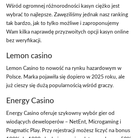
Wśród ogromnej różnorodności kasyn ciężko jest
wybrać to najlepsze. Zawęziliśmy jednak nasz ranking
tak bardzo, jak to tylko możliwe i zaproponujemy
Wam kilka naprawdę przyzwoitych opcji kasyn online
bez weryfikacji.
Lemon casino
Lemon Casino to nowość na rynku hazardowym w
Polsce. Marka pojawiła się dopiero w 2025 roku, ale
już cieszy się dużą popularnością wśród graczy.
Energy Casino
Energy Casino oferuje szykowny wybór gier od
wiodących deweloperów – NetEnt, Microgaming i
Pragmatic Play. Przy rejestracji możesz liczyć na bonus