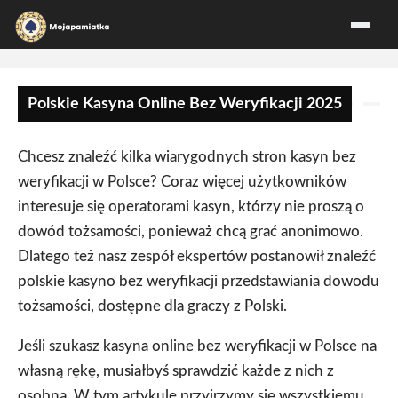
Polskie Kasyna Online Bez Weryfikacji 2025
Chcesz znaleźć kilka wiarygodnych stron kasyn bez
weryfikacji w Polsce? Coraz więcej użytkowników
interesuje się operatorami kasyn, którzy nie proszą o
dowód tożsamości, ponieważ chcą grać anonimowo.
Dlatego też nasz zespół ekspertów postanowił znaleźć
polskie kasyno bez weryfikacji przedstawiania dowodu
tożsamości, dostępne dla graczy z Polski.
Jeśli szukasz kasyna online bez weryfikacji w Polsce na
własną rękę, musiałbyś sprawdzić każde z nich z
osobna. W tym artykule przyjrzymy się wszystkiemu,