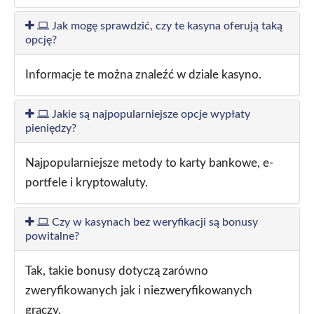
Jak mogę sprawdzić, czy te kasyna oferują taką
opcję?
Informacje te można znaleźć w dziale kasyno.
Jakie są najpopularniejsze opcje wypłaty
pieniędzy?
Najpopularniejsze metody to karty bankowe, e-
portfele i kryptowaluty.
Czy w kasynach bez weryfikacji są bonusy
powitalne?
Tak, takie bonusy dotyczą zarówno
zweryfikowanych jak i niezweryfikowanych
graczy.