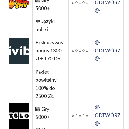
🎰 Gry:
⭐⭐⭐⭐⭐
ODTWÓRZ
5000+
🤑
👅 Język:
polski
Ekskluzywny
🤑
bonus
1300
⭐⭐⭐⭐⭐
ODTWÓRZ
zł
+
170 DS
🤑
Pakiet
powitalny
100% do
2500 ZŁ
🤑
🎰 Gry:
⭐⭐⭐⭐⭐
ODTWÓRZ
5000+
🤑