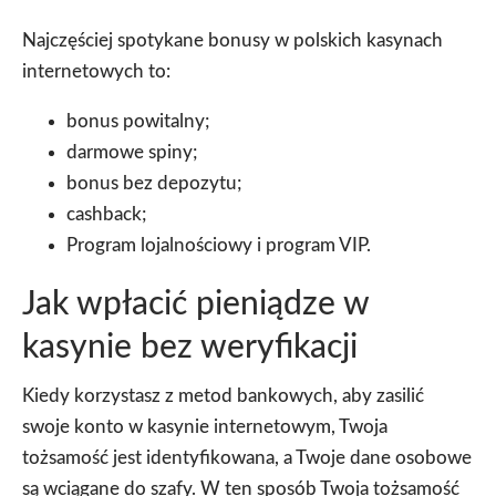
Najczęściej spotykane bonusy w polskich kasynach
internetowych to:
bonus powitalny;
darmowe spiny;
bonus bez depozytu;
cashback;
Program lojalnościowy i program VIP.
Jak wpłacić pieniądze w
kasynie bez weryfikacji
Kiedy korzystasz z metod bankowych, aby zasilić
swoje konto w kasynie internetowym, Twoja
tożsamość jest identyfikowana, a Twoje dane osobowe
są wciągane do szafy. W ten sposób Twoja tożsamość