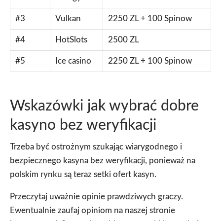
#3
Vulkan
2250 ZL + 100 Spinow
#4
HotSlots
2500 ZL
#5
Ice casino
2250 ZL + 100 Spinow
Wskazówki jak wybrać dobre
kasyno bez weryfikacji
Trzeba być ostrożnym szukając wiarygodnego i
bezpiecznego kasyna bez weryfikacji, ponieważ na
polskim rynku są teraz setki ofert kasyn.
Przeczytaj uważnie opinie prawdziwych graczy.
Ewentualnie zaufaj opiniom na naszej stronie