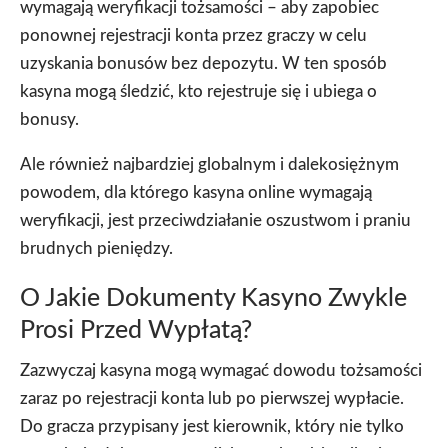
wymagają weryfikacji tożsamości – aby zapobiec
ponownej rejestracji konta przez graczy w celu
uzyskania bonusów bez depozytu. W ten sposób
kasyna mogą śledzić, kto rejestruje się i ubiega o
bonusy.
Ale również najbardziej globalnym i dalekosiężnym
powodem, dla którego kasyna online wymagają
weryfikacji, jest przeciwdziałanie oszustwom i praniu
brudnych pieniędzy.
O Jakie Dokumenty Kasyno Zwykle
Prosi Przed Wypłatą?
Zazwyczaj kasyna mogą wymagać dowodu tożsamości
zaraz po rejestracji konta lub po pierwszej wypłacie.
Do gracza przypisany jest kierownik, który nie tylko